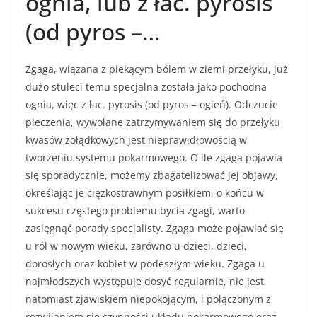
ognia, lub z łac. pyrosis
(od pyros –…
Zgaga, wiązana z piekącym bólem w ziemi przełyku, już
dużo stuleci temu specjalna została jako pochodna
ognia, więc z łac. pyrosis (od pyros – ogień). Odczucie
pieczenia, wywołane zatrzymywaniem się do przełyku
kwasów żołądkowych jest nieprawidłowością w
tworzeniu systemu pokarmowego. O ile zgaga pojawia
się sporadycznie, możemy zbagatelizować jej objawy,
określając je ciężkostrawnym posiłkiem, o końcu w
sukcesu częstego problemu bycia zgagi, warto
zasięgnąć porady specjalisty. Zgaga może pojawiać się
u ról w nowym wieku, zarówno u dzieci, dzieci,
dorosłych oraz kobiet w podeszłym wieku. Zgaga u
najmłodszych występuje dosyć regularnie, nie jest
natomiast zjawiskiem niepokojącym, i połączonym z
rozwijaniem się czynności układu pokarmowego oraz