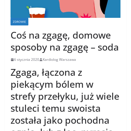
ZDROWIE
Coś na zgagę, domowe
sposoby na zgagę – soda
6 stycznia 2020
Kardiolog Warszawa
Zgaga, łączona z
piekącym bólem w
strefy przełyku, już wiele
stuleci temu swoista
została jako pochodna