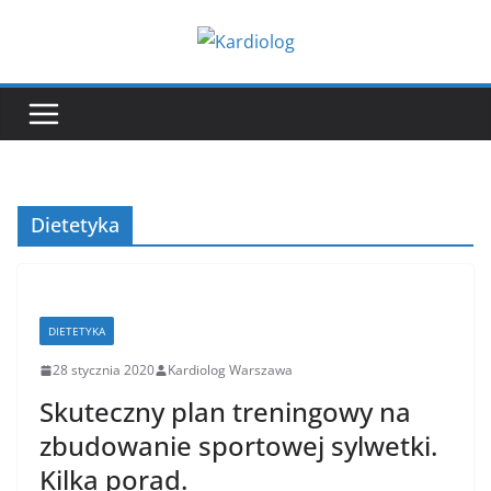
Przejdź
do
treści
Dietetyka
DIETETYKA
28 stycznia 2020
Kardiolog Warszawa
Skuteczny plan treningowy na
zbudowanie sportowej sylwetki.
Kilka porad.