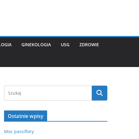
LOGIA
GINEKOLOGIA
USG
ZDROWIE
Ostatnie wpisy
Moc passiflory