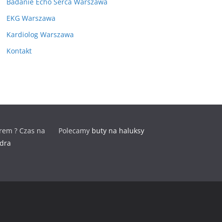
Badanie Echo Serca Warszawa
EKG Warszawa
Kardiolog Warszawa
Kontakt
rem ? Czas na
Polecamy
buty na haluksy
odra