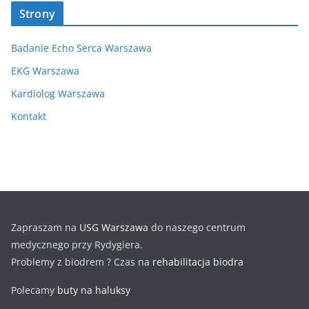
Strony
Badanie Echo Serca Warszawa
EKG Warszawa
Kardiolog Warszawa
Kontakt
Zapraszam na
USG Warszawa
do naszego centrum
medycznego przy Rydygiera.
Problemy z biodrem ? Czas na
rehabilitacja biodra
Polecamy
buty na haluksy