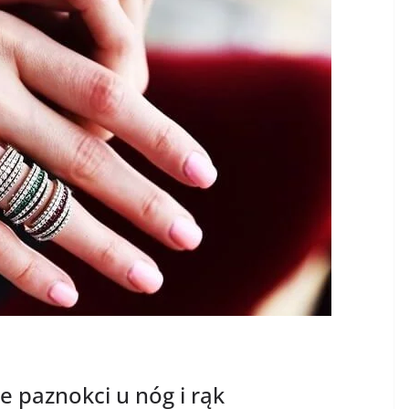
 paznokci u nóg i rąk