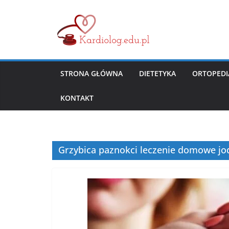
Przejdź
do
treści
STRONA GŁÓWNA
DIETETYKA
ORTOPEDI
KONTAKT
Grzybica paznokci leczenie domowe j