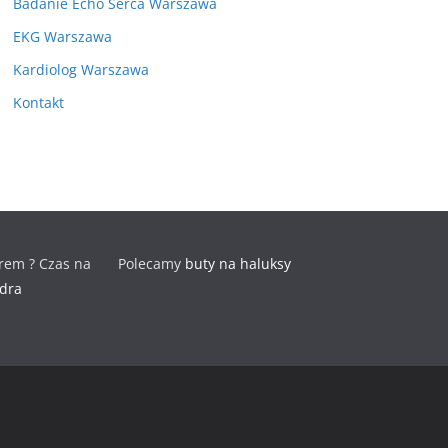
Badanie Echo Serca Warszawa
EKG Warszawa
Kardiolog Warszawa
Kontakt
rem ? Czas na
Polecamy
buty na haluksy
odra