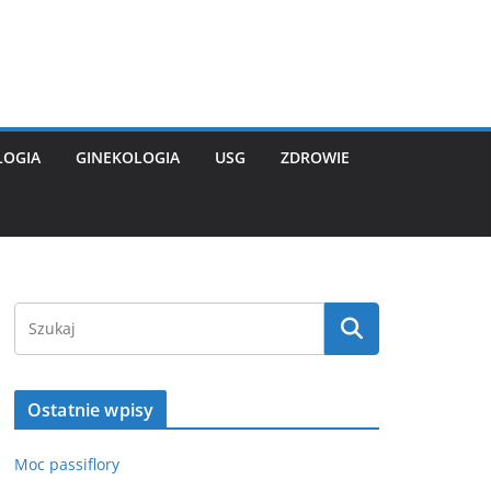
LOGIA
GINEKOLOGIA
USG
ZDROWIE
Ostatnie wpisy
Moc passiflory