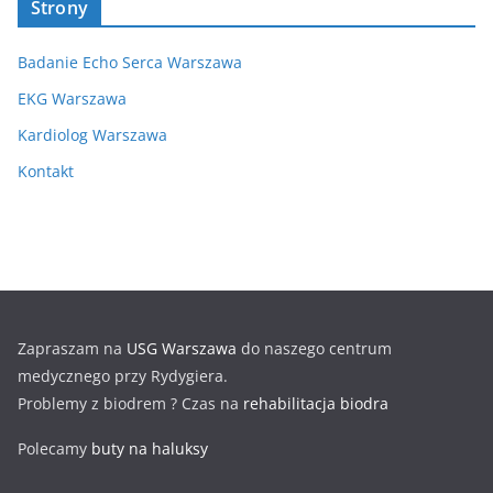
Strony
Badanie Echo Serca Warszawa
EKG Warszawa
Kardiolog Warszawa
Kontakt
Zapraszam na
USG Warszawa
do naszego centrum
medycznego przy Rydygiera.
Problemy z biodrem ? Czas na
rehabilitacja biodra
Polecamy
buty na haluksy