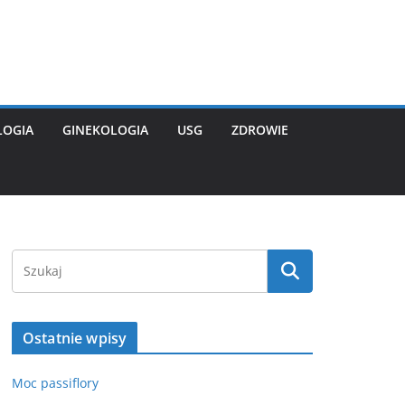
LOGIA
GINEKOLOGIA
USG
ZDROWIE
Ostatnie wpisy
Moc passiflory