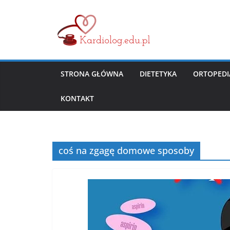
Przejdź
do
treści
STRONA GŁÓWNA
DIETETYKA
ORTOPEDI
KONTAKT
coś na zgagę domowe sposoby