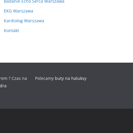
Badanie Echo Serca Warszawa
EKG Warszawa
Kardiolog Warszawa
Kontakt
rem ? Czas na
Polecamy
buty na haluksy
odra