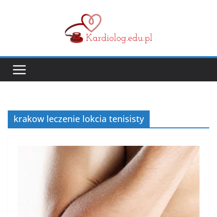
Przejdź
do
treści
krakow leczenie lokcia tenisisty