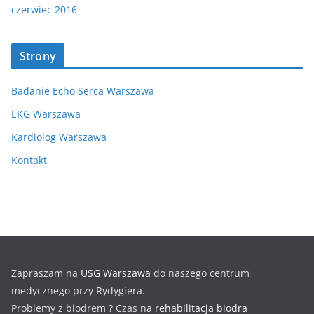
czerwiec 2016
Strony
Badanie Echo Serca Warszawa
EKG Warszawa
Kardiolog Warszawa
Kontakt
Zapraszam na
USG Warszawa
do naszego centrum
medycznego przy Rydygiera.
Problemy z biodrem ? Czas na
rehabilitacja biodra