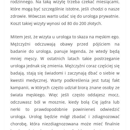
rodzinnego. Na taką wizytę trzeba czekać miesiącami,
które mogą być szczególnie istotne, jeśli chodzi o nasze
zdrowie. Wówczas warto udać się do urologa prywatnie.
Koszt takiej wizyty wynosi od 80 do 200 złotych.
Mitem jest, że wizyta u urologa to skaza na męskim ego.
Mężczyźni odczuwają obawy przed pójściem na
badanie do urologa, panuje legenda, że wtedy będą
mniej męscy. W ostatnich latach takie postrzeganie
urologa jednak się zmienia. Mężczyźni coraz częściej się
badają, stają się świadomi i zaczynają dbać o siebie w
kwestii medycznej. Warty podkreślenia jest tutaj fakt
kampanii, w których często udział biorą znane osoby ze
świata męskiego. Więc jeśli często oddajesz mocz,
odczuwasz ból w mosznie, kiedy bolą Cię jądra lub
nerki to prawdopodobnie powinieneś odwiedzić
urologa. Urolog będzie mógł zbadać i zdiagnozować
chorobę, która niezdiagnozowana może mieć finalnie