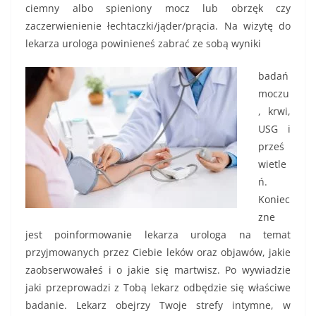
ciemny albo spieniony mocz lub obrzęk czy
zaczerwienienie łechtaczki/jąder/prącia. Na wizytę do
lekarza urologa powinieneś zabrać ze sobą wyniki
badań
moczu
, krwi,
USG i
prześ
wietle
ń.
Koniec
zne
jest poinformowanie lekarza urologa na temat
przyjmowanych przez Ciebie leków oraz objawów, jakie
zaobserwowałeś i o jakie się martwisz. Po wywiadzie
jaki przeprowadzi z Tobą lekarz odbędzie się właściwe
badanie. Lekarz obejrzy Twoje strefy intymne, w