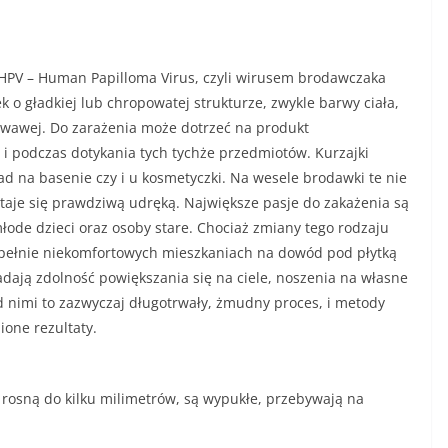
HPV – Human Papilloma Virus, czyli wirusem brodawczaka
 o gładkiej lub chropowatej strukturze, zwykle barwy ciała,
owawej. Do zarażenia może dotrzeć na produkt
 i podczas dotykania tych tychże przedmiotów. Kurzajki
kład na basenie czy i u kosmetyczki. Na wesele brodawki te nie
wstaje się prawdziwą udręką. Największe pasje do zakażenia są
łode dzieci oraz osoby stare. Chociaż zmiany tego rodzaju
zupełnie niekomfortowych mieszkaniach na dowód pod płytką
iadają zdolność powiększania się na ciele, noszenia na własne
d nimi to zazwyczaj długotrwały, żmudny proces, i metody
ione rezultaty.
, rosną do kilku milimetrów, są wypukłe, przebywają na