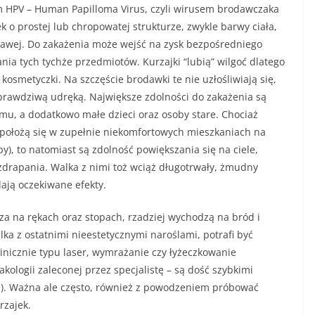
em HPV – Human Papilloma Virus, czyli wirusem brodawczaka
k o prostej lub chropowatej strukturze, zwykle barwy ciała,
wawej. Do zakażenia może wejść na zysk bezpośredniego
nia tych tychże przedmiotów. Kurzajki “lubią” wilgoć dlatego
 kosmetyczki. Na szczęście brodawki te nie uzłośliwiają się,
prawdziwą udręką. Największe zdolności do zakażenia są
u, a dodatkowo małe dzieci oraz osoby stare. Chociaż
e położą się w zupełnie niekomfortowych mieszkaniach na
y), to natomiast są zdolność powiększania się na ciele,
zdrapania. Walka z nimi toż wciąż długotrwały, żmudny
dają oczekiwane efekty.
cza na rękach oraz stopach, rzadziej wychodzą na bród i
lka z ostatnimi nieestetycznymi naroślami, potrafi być
nicznie typu laser, wymrażanie czy łyżeczkowanie
logii zaleconej przez specjalistę – są dość szybkimi
a). Ważna ale często, również z powodzeniem próbować
rzajek.