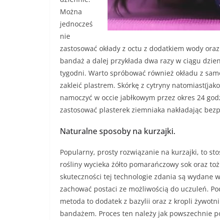
Można
jednocześ
nie
zastosować okłady z octu z dodatkiem wody oraz
bandaż a dalej przykłada dwa razy w ciągu dzien
tygodni. Warto spróbować również okładu z same
zakleić plastrem. Skórkę z cytryny natomiast(jak
namoczyć w occie jabłkowym przez okres 24 god
zastosować plasterek ziemniaka nakładając bezp
Naturalne sposoby na kurzajki.
Popularny, prosty rozwiązanie na kurzajki, to sto
rośliny wycieka żółto pomarańczowy sok oraz to
skuteczności tej technologie zdania są wydane 
zachować postaci ze możliwością do uczuleń. Po
metoda to dodatek z bazylii oraz z kropli żywot
bandażem. Proces ten należy jak powszechnie p