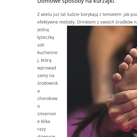
Domowe sposoby na kurzajki.
Z wielu już lat ludzie borykają z tematem: jak po
efektywne metody. Drinkiem z swoich środków na
jedną
łyżeczką
soli
kuchenne
j, którą
wprowad
zamy na
środowisk
a
chorobow
o
zmienion
e klika
razy
dziennie.