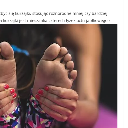
zbyć się kurzajki, stosując różnorodne mniej czy bardziej
 kurzajki jest mieszanka czterech łyżek
octu jabłkowego z