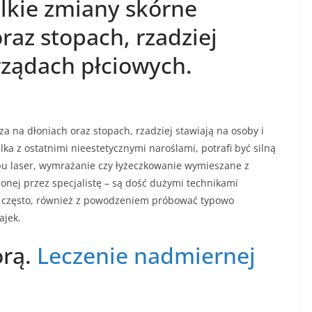
ielkie zmiany skórne
raz stopach, rzadziej
rządach płciowych.
za na dłoniach oraz stopach, rzadziej stawiają na osoby i
ka z ostatnimi nieestetycznymi naroślami, potrafi być silną
pu laser, wymrażanie czy łyżeczkowanie wymieszane z
onej przez specjalistę – są dość dużymi technikami
le często, również z powodzeniem próbować typowo
ajek.
orą.
Leczenie nadmiernej