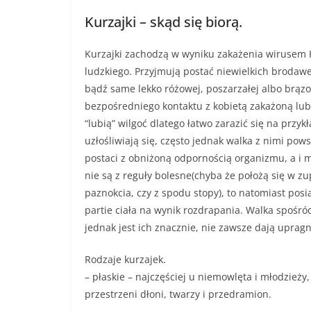
Kurzajki – skąd się biorą.
Kurzajki zachodzą w wyniku zakażenia wirusem 
ludzkiego. Przyjmują postać niewielkich brodawek
bądź same lekko różowej, poszarzałej albo brąz
bezpośredniego kontaktu z kobietą zakażoną lub
“lubią” wilgoć dlatego łatwo zarazić się na przy
uzłośliwiają się, często jednak walka z nimi po
postaci z obniżoną odpornością organizmu, a i m
nie są z reguły bolesne(chyba że położą się w 
paznokcia, czy z spodu stopy), to natomiast pos
partie ciała na wynik rozdrapania. Walka spośró
jednak jest ich znacznie, nie zawsze dają upragn
Rodzaje kurzajek.
– płaskie – najczęściej u niemowlęta i młodzieży
przestrzeni dłoni, twarzy i przedramion.