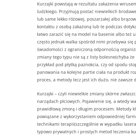
Kurzajki powstają w rezultatu zakażenia wirus
ludzkiego. Przyjmują postać niewielkich brodawe
lub same lekko różowej, poszarzałej albo brązo
kontaktu z osobą zakażoną lub te podczas dotyka
łatwo zarazić się na model na basenie albo też u
często jednak walka spośród nimi przebywa się 
świadomości z ograniczoną odpornością organizm
zmiany tego typu nie są z listy bolesne(chyba ż
przykład pod płytką paznokcia, czy od spodu stop
panowania na kolejne partie ciała na produkt ro
proces, a metody lecz jest ich dużo, nie zawsze 
Kurzajki – czyli niewielkie zmiany skórne zwłasz
narządach płciowych. Pojawienie się, a wtedy wa
prawidłową zmorą i długim procesem. Metody kli
powiązane z wykorzystaniem odpowiedniej farmako
technikami terapii(szczególnie w wypadku laser
typowo prywatnych i prostych metod leczenia ku