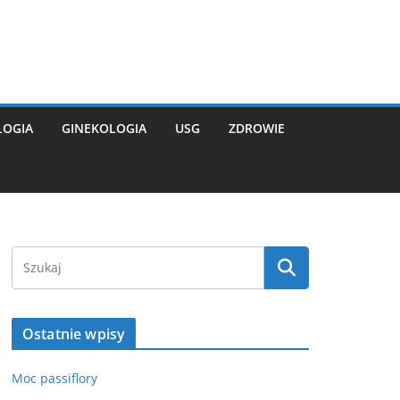
LOGIA
GINEKOLOGIA
USG
ZDROWIE
Ostatnie wpisy
Moc passiflory