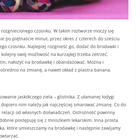
 rozgniecionego czosnku. W takim roztworze moczy się
ie po piętnaście minut, przez okres z czterech do sześciu
go czosnku. Najlepiej rozgnieść go, dodać do brodawki i
o kolejny swój możliwość na kurzajkę) trzeba zetrzeć,
zin, nałożyć na brodawkę i obandażować. Można i
ośrednio na zmianę, a nawet okład z plastra banana.
sowanie jaskółczego ziela – glistnika. Z ułamanej łodygi
ż dopiero nim należy jak najczęściej smarować zmianę. Co do
w relacji od własnych doświadczeń. Ostrożność powinny
dobnie postępuję się z mniszkiem lekarskim. Inna prosta
nika, które umieszczamy na brodawkę i następnie zawijamy
owtarzać.