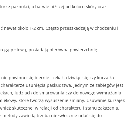
orze paznokci, o barwie niższej od koloru skóry oraz
ić nawet około 1-2 cm. Często przeszkadzają w chodzeniu i
rogą płciową, posiadają nierówną powierzchnię.
ie powinno się biernie czekać, dziwiąc się czy kurzajka
 charakterze usunięcia paskudztwa. Jednym ze zabiegów jest
tekach, ludziach do smarowania czy domowego wymrażania
 mlekowy, które tworzą wysuszenie zmiany. Usuwanie kurzajek
ież skuteczne, w relacji od charakteru i stanu zakażenia.
te metody zawiodą trzeba niezwłocznie udać się do