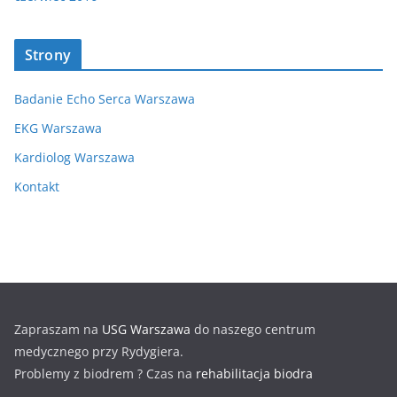
Strony
Badanie Echo Serca Warszawa
EKG Warszawa
Kardiolog Warszawa
Kontakt
Zapraszam na
USG Warszawa
do naszego centrum
medycznego przy Rydygiera.
Problemy z biodrem ? Czas na
rehabilitacja biodra