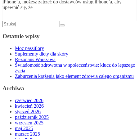
iPhone’a, możesz zajrzeć do dostawców usług iPhone’a, aby
upewnić się, że
Read More
Ostatnie wpisy
Moc passiflory
Suplementy diety dla skóry
Rezonans Warszawa
Świadomość zdrowotna w społeczeństwie: klucz do lepszego
życia
Zaburzenia krążenia jako element zdrowia całego organizmu
Archiwa
czerwiec 2026
kwiecień 2026
styczeń 2026
październik 2025
wrzesień 2025
maj 2025
marzec 2025