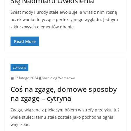
Się Nadmiaru Owłosienia
Świat mody i urody stale ewoluuje, a wraz z nim rosną
oczekiwania dotyczące perfekcyjnego wyglądu. Jednym
z kluczowych elementów dbania
Read More
ZDROWIE
17 lutego 2024
Kardiolog Warszawa
Coś na zgagę, domowe sposoby
na zgagę – cytryna
Zgaga, wiązana z piekącym bólem w strefy przełyku, już
wiele stuleci temu stała została jako pochodna ognia,
więc z łac.