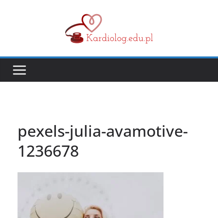
Przejdź
do
treści
pexels-julia-avamotive-
1236678