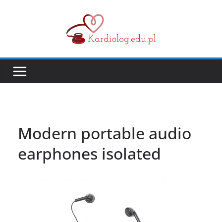
Przejdź
do
treści
Modern portable audio
earphones isolated