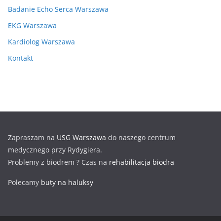
Badanie Echo Serca Warszawa
EKG Warszawa
Kardiolog Warszawa
Kontakt
Zapraszam na
USG Warszawa
do naszego centrum
medycznego przy Rydygiera.
Problemy z biodrem ? Czas na
rehabilitacja biodra
Polecamy
buty na haluksy