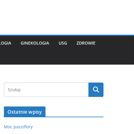
LOGIA
GINEKOLOGIA
USG
ZDROWIE
Ostatnie wpisy
Moc passiflory