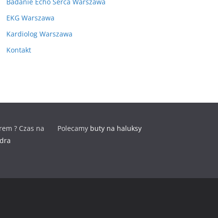
Badanie Echo Serca Warszawa
EKG Warszawa
Kardiolog Warszawa
Kontakt
rem ? Czas na
Polecamy
buty na haluksy
odra