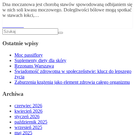
Dna moczanowa jest chorobą stawów spowodowaną odbijaniem się
w nich soli kwasu moczowego. Dolegliwości bólowe mogą spotkać
w stawach łokci,…
Read More
Ostatnie wpisy
Moc passiflory
Suplementy diety dla skóry
Rezonans Warszawa
Świadomość zdrowotna w społeczeństwie: klucz do lepszego
życia
Zaburzenia krążenia jako element zdrowia całego organizmu
Archiwa
czerwiec 2026
kwiecień 2026
styczeń 2026
październik 2025
wrzesień 2025
maj 2025