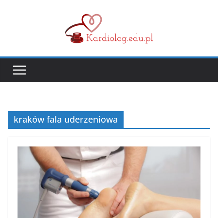
Przejdź
do
treści
kraków fala uderzeniowa