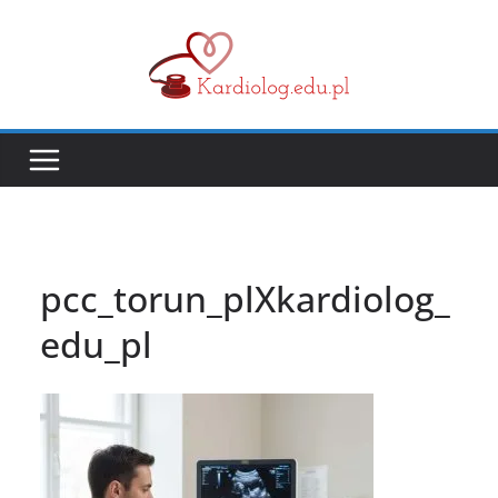
Przejdź
do
treści
pcc_torun_plXkardiolog_
edu_pl