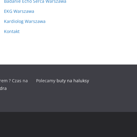
Badanie Echo Serca Warszawa
EKG Warszawa
Kardiolog Warszawa
Kontakt
rem ? Czas na
Polecamy
buty na haluksy
odra