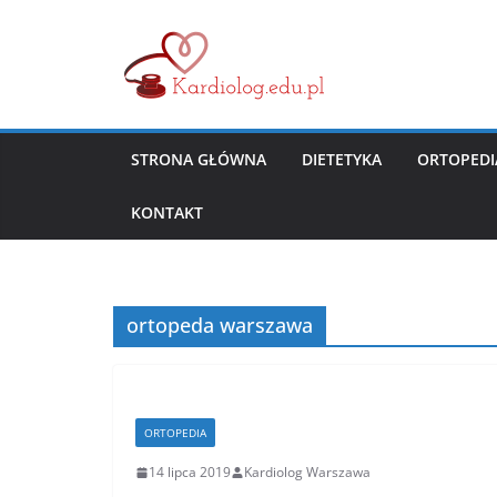
Przejdź
do
treści
STRONA GŁÓWNA
DIETETYKA
ORTOPEDI
KONTAKT
ortopeda warszawa
ORTOPEDIA
14 lipca 2019
Kardiolog Warszawa