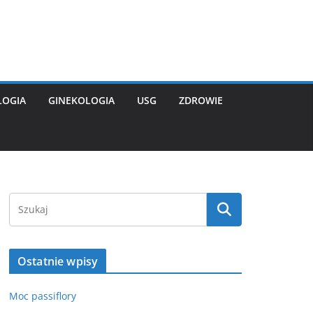
LOGIA
GINEKOLOGIA
USG
ZDROWIE
Ostatnie wpisy
Moc passiflory